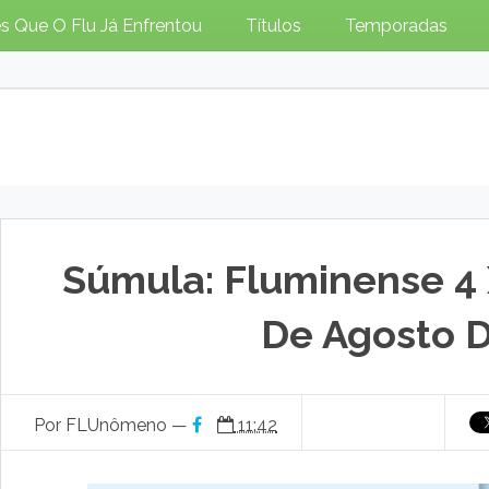
s Que O Flu Já Enfrentou
Títulos
Temporadas
Súmula: Fluminense 4 
De Agosto D
Por FLUnômeno —
11:42