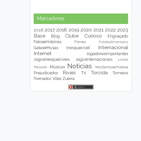
Marcadores
2017
2018
2019
2020
2021
2022
2023
2016
Base
Clube
Curioso
Blog
Engraçado
FatoseHistórias
Filmes
FutebolAmericano
Internacional
GataseMusas
Inesquecível
Internet
JogadoresImportantes
JogosInesquecíveis
JogosInternacionais
Livros
Notícias
Músicas
NósSomosaHistória
Mascote
Rivais
Torcida
Prejudicados
TV
Torneios
Treinador
Vôlei
Zueira