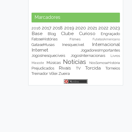
Marcadores
2017
2018
2019
2020
2021
2022
2023
2016
Base
Clube
Curioso
Blog
Engraçado
FatoseHistórias
Filmes
FutebolAmericano
Internacional
GataseMusas
Inesquecível
Internet
JogadoresImportantes
JogosInesquecíveis
JogosInternacionais
Livros
Notícias
Músicas
NósSomosaHistória
Mascote
Rivais
Torcida
Prejudicados
TV
Torneios
Treinador
Vôlei
Zueira