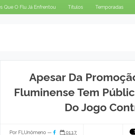
s Que O Flu Já Enfrentou
Títulos
Temporadas
Apesar Da Promoção
Fluminense Tem Públic
Do Jogo Cont
Por FLUnômeno —
01:17