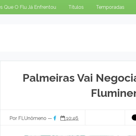
s Que O Flu Já Enfrentou
Títulos
Temporadas
Palmeiras Vai Negoci
Flumine
Por FLUnômeno —
10:46