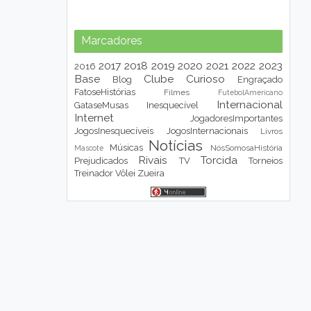
Marcadores
2017
2018
2019
2020
2021
2022
2023
2016
Base
Clube
Curioso
Blog
Engraçado
FatoseHistórias
Filmes
FutebolAmericano
Internacional
GataseMusas
Inesquecível
Internet
JogadoresImportantes
JogosInesquecíveis
JogosInternacionais
Livros
Notícias
Músicas
NósSomosaHistória
Mascote
Rivais
Torcida
Prejudicados
TV
Torneios
Treinador
Vôlei
Zueira