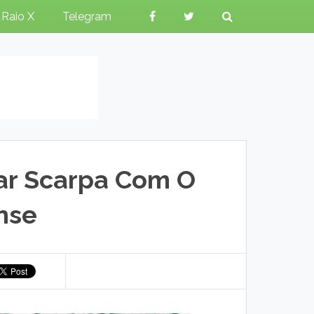
Raio X
Telegram
ar Scarpa Com O
nse