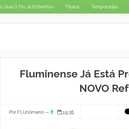
s Que O Flu Já Enfrentou
Títulos
Temporadas
Fluminense Já Está Pr
NOVO Ref
Por FLUnômeno —
19:36