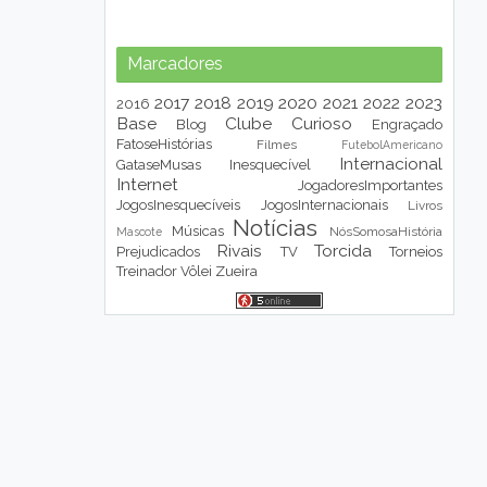
Marcadores
2017
2018
2019
2020
2021
2022
2023
2016
Base
Clube
Curioso
Blog
Engraçado
FatoseHistórias
Filmes
FutebolAmericano
Internacional
GataseMusas
Inesquecível
Internet
JogadoresImportantes
JogosInesquecíveis
JogosInternacionais
Livros
Notícias
Músicas
NósSomosaHistória
Mascote
Rivais
Torcida
Prejudicados
TV
Torneios
Treinador
Vôlei
Zueira