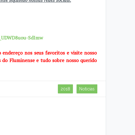
se seguindo nossas redes sociais.
7X_UDWD8uou-SdImw
o endereço nos seus favoritos e visite nosso
s do Fluminense e tudo sobre nosso querido
2018
Notícias