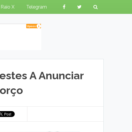
Raio X
Telegram
estes A Anunciar
orço