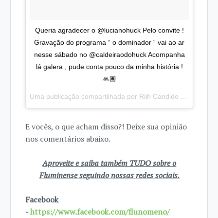
Queria agradecer o @lucianohuck Pelo convite !
Gravação do programa “ o dominador “ vai ao ar
nesse sábado no @caldeiraodohuck Acompanha
lá galera , pude conta pouco da minha história !
🙏🏽
Uma publicação compartilhada por
Riih Candido ⚽️🙏🏽
(@ri
E vocês, o que acham disso?! Deixe sua opinião
nos comentários abaixo.
Aproveite e saiba também TUDO sobre o
Fluminense seguindo nossas redes sociais.
Facebook
-
https://www.facebook.com/flunomeno/