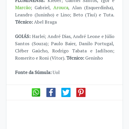
FLUMINENSE:
Kleber; Gabriel Santos, Igor e
Marcão
; Gabriel,
Arouca
, Alan (Esquerdinha),
Leandro (Juninho) e Lino; Beto (Tiuí) e Tuta.
Técnico:
Abel Braga
GOIÁS:
Harlei; André Dias, André Leone e Júlio
Santos (Souza); Paulo Baier, Danilo Portugal,
Cléber Gaúcho, Rodrigo Tabata e Jadílson;
Romerito e Roni (Vítor).
Técnico:
Geninho
Fonte da Súmula:
Uol