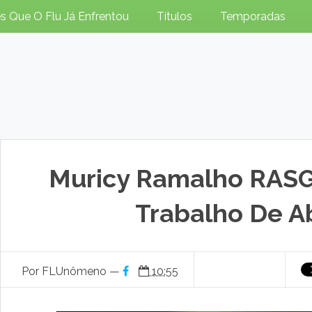
s Que O Flu Já Enfrentou
Títulos
Temporadas
Muricy Ramalho RAS
Trabalho De A
Por FLUnômeno —
10:55