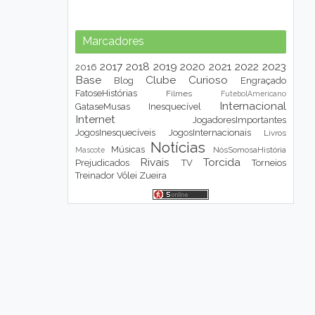
Marcadores
2017
2018
2019
2020
2021
2022
2023
2016
Base
Clube
Curioso
Blog
Engraçado
FatoseHistórias
Filmes
FutebolAmericano
Internacional
GataseMusas
Inesquecível
Internet
JogadoresImportantes
JogosInesquecíveis
JogosInternacionais
Livros
Notícias
Músicas
NósSomosaHistória
Mascote
Rivais
Torcida
Prejudicados
TV
Torneios
Treinador
Vôlei
Zueira