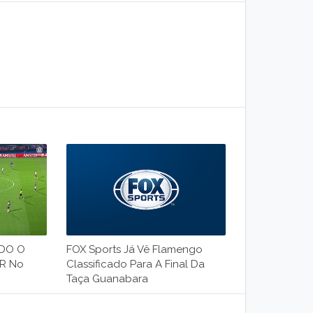
NDO O
FOX Sports Já Vê Flamengo
AR No
Classificado Para A Final Da
Taça Guanabara