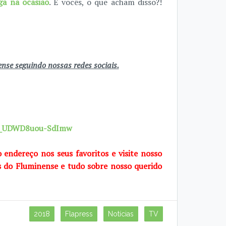
ga na ocasião
. E vocês, o que acham disso?!
se seguindo nossas redes sociais.
7X_UDWD8uou-SdImw
o endereço nos seus favoritos e visite nosso
s do Fluminense e tudo sobre nosso querido
2018
Flapress
Notícias
TV