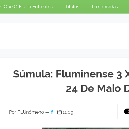
s Que O Flu Já Enfrentou
Títulos
Temporadas
Súmula: Fluminense 3 X 
24 De Maio 
Por FLUnômeno —
11:09