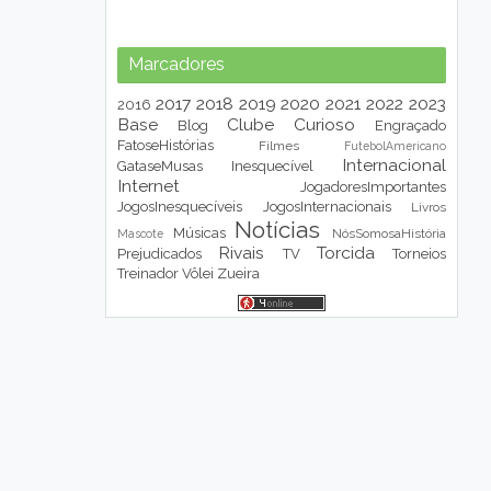
Marcadores
2017
2018
2019
2020
2021
2022
2023
2016
Base
Clube
Curioso
Blog
Engraçado
FatoseHistórias
Filmes
FutebolAmericano
Internacional
GataseMusas
Inesquecível
Internet
JogadoresImportantes
JogosInesquecíveis
JogosInternacionais
Livros
Notícias
Músicas
NósSomosaHistória
Mascote
Rivais
Torcida
Prejudicados
TV
Torneios
Treinador
Vôlei
Zueira