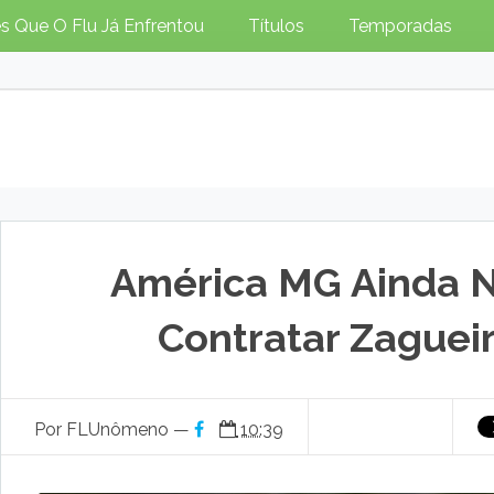
s Que O Flu Já Enfrentou
Títulos
Temporadas
América MG Ainda N
Contratar Zaguei
Por FLUnômeno —
10:39