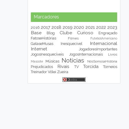
Marcadores
2017
2018
2019
2020
2021
2022
2023
2016
Base
Clube
Curioso
Blog
Engraçado
FatoseHistórias
Filmes
FutebolAmericano
Internacional
GataseMusas
Inesquecível
Internet
JogadoresImportantes
JogosInesquecíveis
JogosInternacionais
Livros
Notícias
Músicas
NósSomosaHistória
Mascote
Rivais
Torcida
Prejudicados
TV
Torneios
Treinador
Vôlei
Zueira