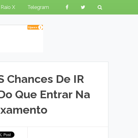
Raio X
Telegram
S Chances De IR
o Que Entrar Na
ixamento