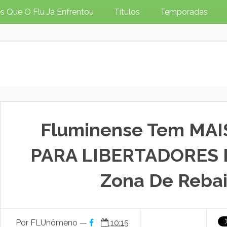
s Que O Flu Já Enfrentou
Títulos
Temporadas
Fluminense Tem MAI
PARA LIBERTADORES D
Zona De Reba
Por FLUnômeno —
10:15