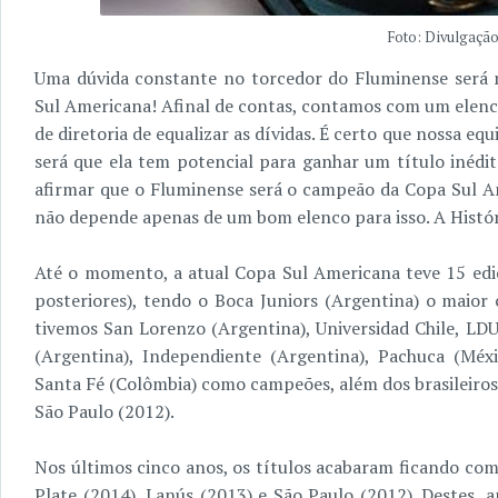
Foto: Divulgação
Uma dúvida constante no torcedor do Fluminense será n
Sul Americana! Afinal de contas, contamos com um elenc
de diretoria de equalizar as dívidas. É certo que nossa eq
será que ela tem potencial para ganhar um título inédi
afirmar que o Fluminense será o campeão da Copa Sul A
não depende apenas de um bom elenco para isso. A Históri
Até o momento, a atual Copa Sul Americana teve 15 edi
posteriores), tendo o Boca Juniors (Argentina) o maior
tivemos San Lorenzo (Argentina), Universidad Chile, LDU
(Argentina), Independiente (Argentina), Pachuca (Méxi
Santa Fé (Colômbia) como campeões, além dos brasileiros
São Paulo (2012).
Nos últimos cinco anos, os títulos acabaram ficando com
Plate (2014), Lanús (2013) e São Paulo (2012). Destes, 