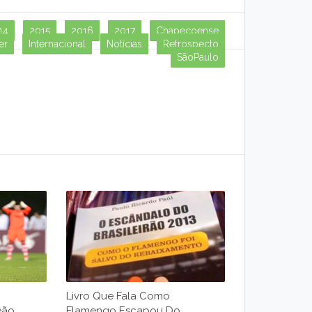
14
2015
2016
2017
Chapecoense
er
Internacional
Notícias
Retrospecto
SãoPaulo
Livro Que Fala Como
eão
Flamengo Escapou Do