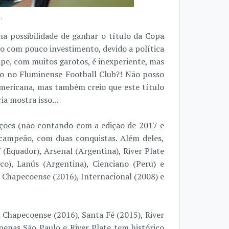
.
a possibilidade de ganhar o título da Copa
o com pouco investimento, devido a política
uipe, com muitos garotos, é inexperiente, mas
to no Fluminense Football Club?! Não posso
mericana, mas também creio que este título
a mostra isso...
ções (não contando com a edição de 2017 e
 campeão, com duas conquistas. Além deles,
 (Equador), Arsenal (Argentina), River Plate
co), Lanús (Argentina), Cienciano (Peru) e
 Chapecoense (2016), Internacional (2008) e
 Chapecoense (2016), Santa Fé (2015), River
apenas São Paulo e River Plate tem histórico