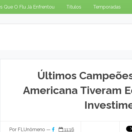
s Que O Flu Já Enfrentou
Títulos
Temporadas
Últimos Campeões
Americana Tiveram E
Investim
Por FLUnômeno —
11:16