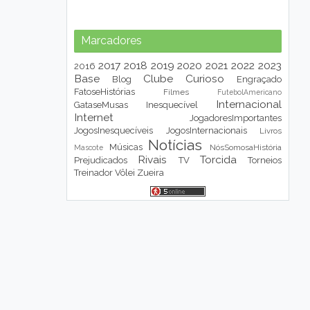
Marcadores
2017
2018
2019
2020
2021
2022
2023
2016
Base
Clube
Curioso
Blog
Engraçado
FatoseHistórias
Filmes
FutebolAmericano
Internacional
GataseMusas
Inesquecível
Internet
JogadoresImportantes
JogosInesquecíveis
JogosInternacionais
Livros
Notícias
Músicas
NósSomosaHistória
Mascote
Rivais
Torcida
Prejudicados
TV
Torneios
Treinador
Vôlei
Zueira