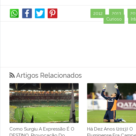
2012
2013
20
Curioso
Int
Artigos Relacionados
Como Surgiu A Expressão É O
Há Dez Anos (2013) O
DESTINO, Provocação Do
Fluminense Era Camp