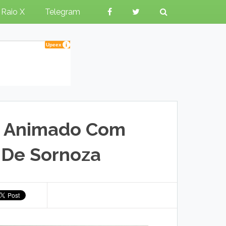
Raio X
Telegram
tá Animado Com
 De Sornoza