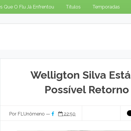
s Que O Flu Já Enfrentou
Títulos
Temporadas
Welligton Silva Es
Possível Retorno
Por FLUnômeno —
22:50