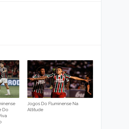
minense
Jogos Do Fluminense Na
e Do
Altitude
Viva
o