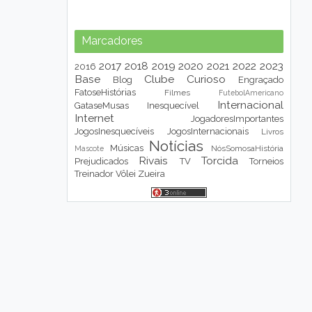
Marcadores
2017
2018
2019
2020
2021
2022
2023
2016
Base
Clube
Curioso
Blog
Engraçado
FatoseHistórias
Filmes
FutebolAmericano
Internacional
GataseMusas
Inesquecível
Internet
JogadoresImportantes
JogosInesquecíveis
JogosInternacionais
Livros
Notícias
Músicas
NósSomosaHistória
Mascote
Rivais
Torcida
Prejudicados
TV
Torneios
Treinador
Vôlei
Zueira