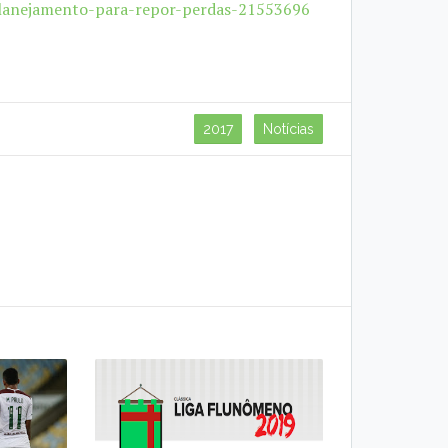
planejamento-para-repor-perdas-21553696
2017
Notícias