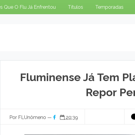
s Que O Flu Já Enfrentou
Títulos
Temporadas
Fluminense Já Tem Pl
Repor Pe
Por FLUnômeno —
20:39