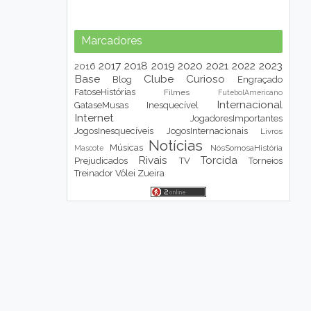
Marcadores
2017
2018
2019
2020
2021
2022
2023
2016
Base
Clube
Curioso
Blog
Engraçado
FatoseHistórias
Filmes
FutebolAmericano
Internacional
GataseMusas
Inesquecível
Internet
JogadoresImportantes
JogosInesquecíveis
JogosInternacionais
Livros
Notícias
Músicas
NósSomosaHistória
Mascote
Rivais
Torcida
Prejudicados
TV
Torneios
Treinador
Vôlei
Zueira