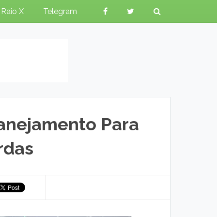
Raio X
Telegram
anejamento Para
rdas