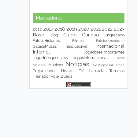
Marcadores
2017
2018
2019
2020
2021
2022
2023
2016
Base
Clube
Curioso
Blog
Engraçado
FatoseHistórias
Filmes
FutebolAmericano
Internacional
GataseMusas
Inesquecível
Internet
JogadoresImportantes
JogosInesquecíveis
JogosInternacionais
Livros
Notícias
Músicas
NósSomosaHistória
Mascote
Rivais
Torcida
Prejudicados
TV
Torneios
Treinador
Vôlei
Zueira