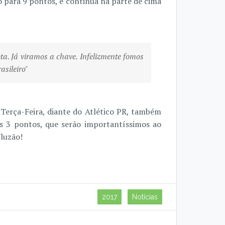
 para 9 pontos, e continua na parte de cima
ta. Já viramos a chave. Infelizmente fomos
sileiro"
erça-Feira, diante do Atlético PR, também
s 3 pontos, que serão importantíssimos ao
Fluzão!
2017
Notícias