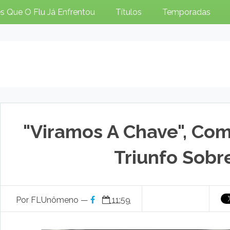
s Que O Flu Já Enfrentou
Títulos
Temporadas
"Viramos A Chave", Co
Triunfo Sobre
Por FLUnômeno —
11:59