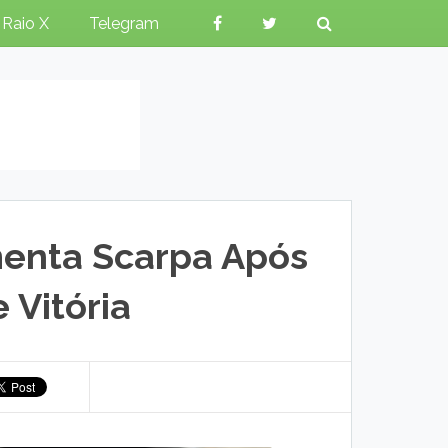
Raio X
Telegram
menta Scarpa Após
 Vitória