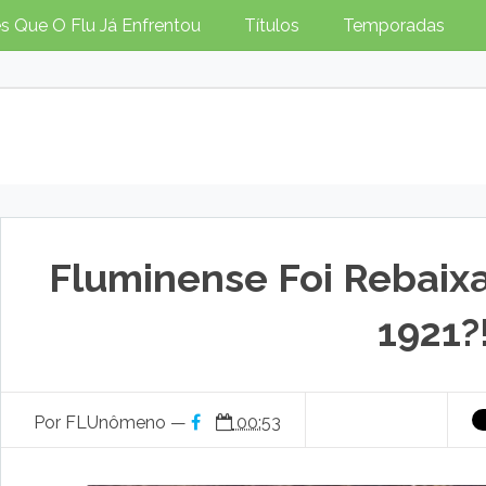
s Que O Flu Já Enfrentou
Títulos
Temporadas
Fluminense Foi Rebaix
1921?
Por FLUnômeno —
00:53