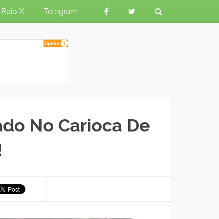
Raio X
Telegram
ado No Carioca De
!