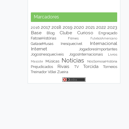
Marcadores
2017
2018
2019
2020
2021
2022
2023
2016
Base
Clube
Curioso
Blog
Engraçado
FatoseHistórias
Filmes
FutebolAmericano
Internacional
GataseMusas
Inesquecível
Internet
JogadoresImportantes
JogosInesquecíveis
JogosInternacionais
Livros
Notícias
Músicas
NósSomosaHistória
Mascote
Rivais
Torcida
Prejudicados
TV
Torneios
Treinador
Vôlei
Zueira