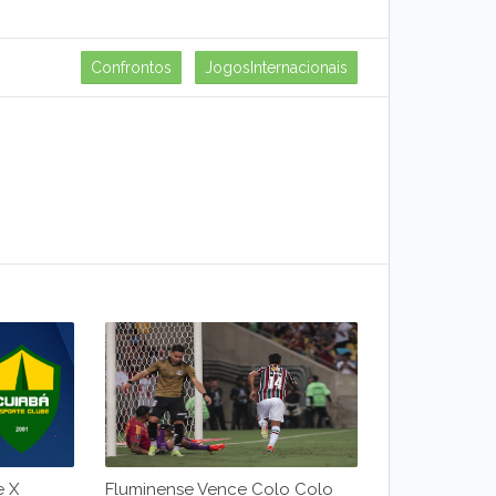
Confrontos
JogosInternacionais
e X
Fluminense Vence Colo Colo