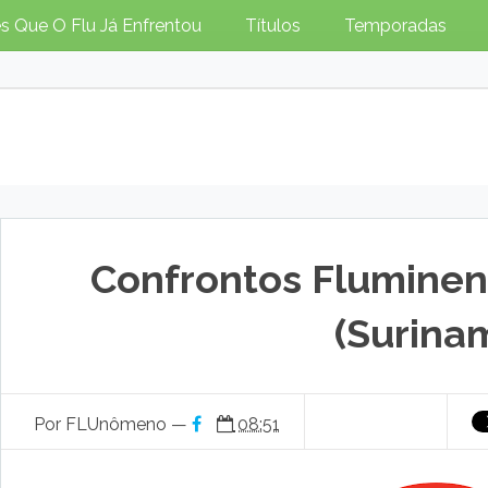
s Que O Flu Já Enfrentou
Títulos
Temporadas
Confrontos Flumine
(Surina
Por FLUnômeno —
08:51