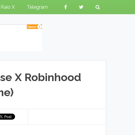
Raio X
Telegram
nse X Robinhood
me)