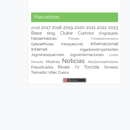
Marcadores
2017
2018
2019
2020
2021
2022
2023
2016
Base
Clube
Curioso
Blog
Engraçado
FatoseHistórias
Filmes
FutebolAmericano
Internacional
GataseMusas
Inesquecível
Internet
JogadoresImportantes
JogosInesquecíveis
JogosInternacionais
Livros
Notícias
Músicas
NósSomosaHistória
Mascote
Rivais
Torcida
Prejudicados
TV
Torneios
Treinador
Vôlei
Zueira