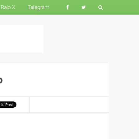
Raio X
Telegram
o