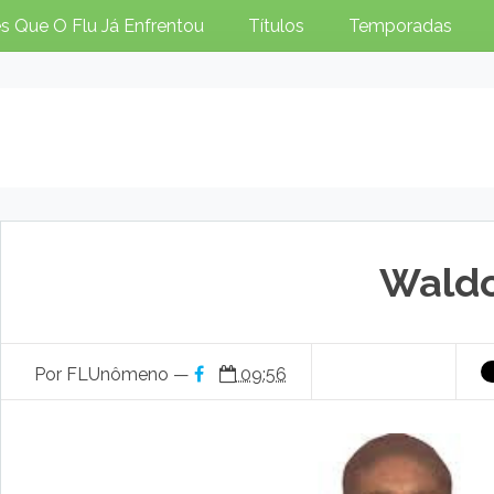
s Que O Flu Já Enfrentou
Títulos
Temporadas
Wald
Por FLUnômeno —
09:56