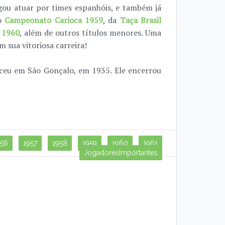
gou atuar por times espanhóis, e também já
do
Campeonato Carioca 1959
, da
Taça Brasil
e
1960
, além de outros títulos menores. Uma
m sua vitoriosa carreira!
sceu em São Gonçalo, em 1935. Ele encerrou
956
1957
1958
1959
1960
1961
JogadoresImportantes