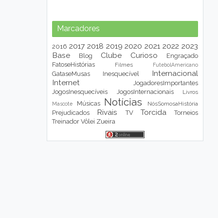
Marcadores
2017
2018
2019
2020
2021
2022
2023
2016
Base
Clube
Curioso
Blog
Engraçado
FatoseHistórias
Filmes
FutebolAmericano
Internacional
GataseMusas
Inesquecível
Internet
JogadoresImportantes
JogosInesquecíveis
JogosInternacionais
Livros
Notícias
Músicas
NósSomosaHistória
Mascote
Rivais
Torcida
Prejudicados
TV
Torneios
Treinador
Vôlei
Zueira