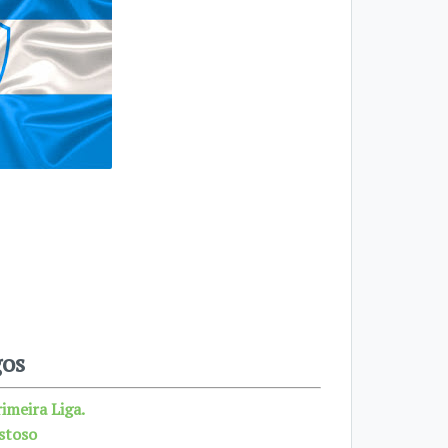
gos
imeira Liga.
stoso