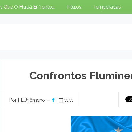
s Que O Flu Já Enfrentou
Títulos
Temporadas
Confrontos Flumine
Por FLUnômeno —
11:11