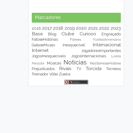
Marcadores
2017
2018
2019
2020
2021
2022
2023
2016
Base
Clube
Curioso
Blog
Engraçado
FatoseHistórias
Filmes
FutebolAmericano
Internacional
GataseMusas
Inesquecível
Internet
JogadoresImportantes
JogosInesquecíveis
JogosInternacionais
Livros
Notícias
Músicas
NósSomosaHistória
Mascote
Rivais
Torcida
Prejudicados
TV
Torneios
Treinador
Vôlei
Zueira