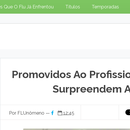
s Que O Flu Já Enfrentou
Títulos
Temporadas
Promovidos Ao Profissio
Surpreendem A
Por FLUnômeno —
12:45