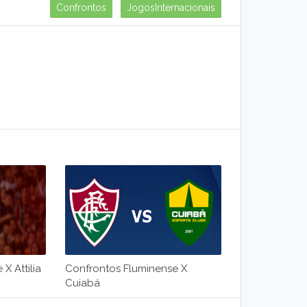
Confrontos
JogosInternacionais
X Attilia
Confrontos Fluminense X
Cuiabá