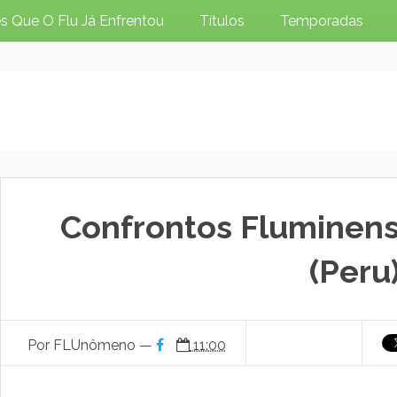
s Que O Flu Já Enfrentou
Títulos
Temporadas
Confrontos Fluminense
(Peru
Por FLUnômeno —
11:00