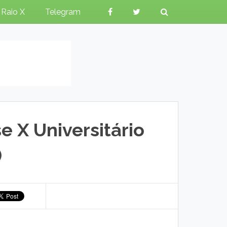
Raio X
Telegram
 X Universitário
)