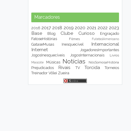
Marcadores
2017
2018
2019
2020
2021
2022
2023
2016
Base
Clube
Curioso
Blog
Engraçado
FatoseHistórias
Filmes
FutebolAmericano
Internacional
GataseMusas
Inesquecível
Internet
JogadoresImportantes
JogosInesquecíveis
JogosInternacionais
Livros
Notícias
Músicas
NósSomosaHistória
Mascote
Rivais
Torcida
Prejudicados
TV
Torneios
Treinador
Vôlei
Zueira