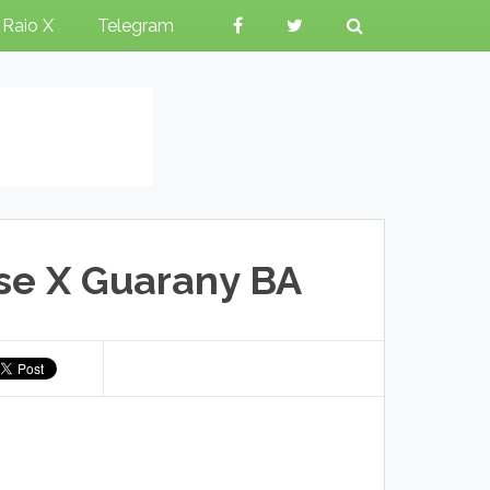
Raio X
Telegram
se X Guarany BA