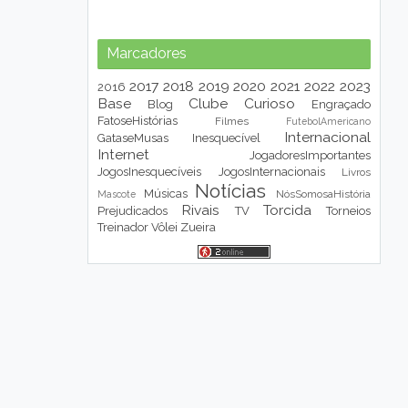
Marcadores
2017
2018
2019
2020
2021
2022
2023
2016
Base
Clube
Curioso
Blog
Engraçado
FatoseHistórias
Filmes
FutebolAmericano
Internacional
GataseMusas
Inesquecível
Internet
JogadoresImportantes
JogosInesquecíveis
JogosInternacionais
Livros
Notícias
Músicas
NósSomosaHistória
Mascote
Rivais
Torcida
Prejudicados
TV
Torneios
Treinador
Vôlei
Zueira