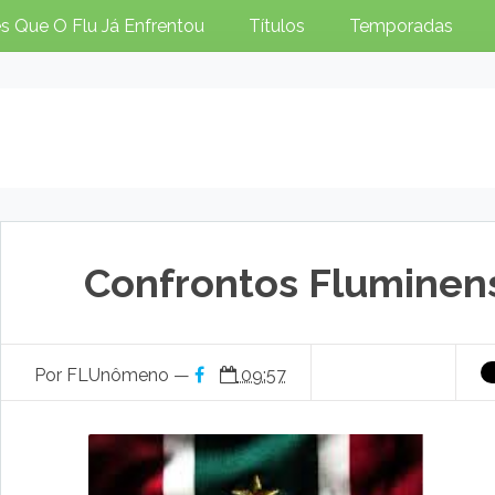
s Que O Flu Já Enfrentou
Títulos
Temporadas
Confrontos Fluminen
Por FLUnômeno —
09:57