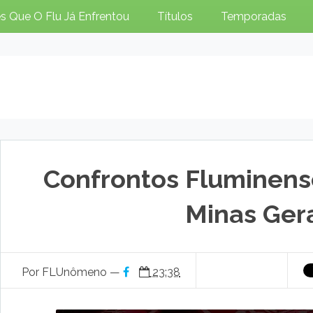
s Que O Flu Já Enfrentou
Títulos
Temporadas
Confrontos Fluminen
Minas Gera
Por FLUnômeno —
23:38