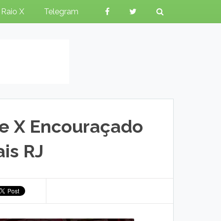
Raio X
Telegram
se X Encouraçado
is RJ