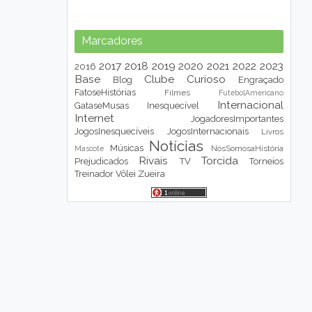
Marcadores
2017
2018
2019
2020
2021
2022
2023
2016
Base
Clube
Curioso
Blog
Engraçado
FatoseHistórias
Filmes
FutebolAmericano
Internacional
GataseMusas
Inesquecível
Internet
JogadoresImportantes
JogosInesquecíveis
JogosInternacionais
Livros
Notícias
Músicas
NósSomosaHistória
Mascote
Rivais
Torcida
Prejudicados
TV
Torneios
Treinador
Vôlei
Zueira