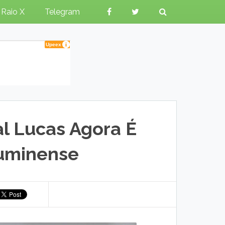
Raio X
Telegram
l Lucas Agora É
luminense