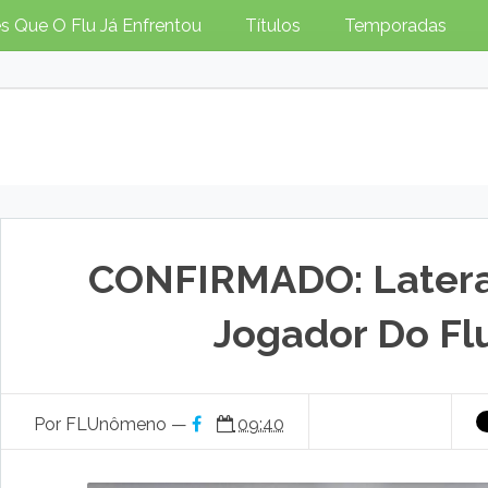
s Que O Flu Já Enfrentou
Títulos
Temporadas
CONFIRMADO: Latera
Jogador Do F
Por FLUnômeno —
09:40