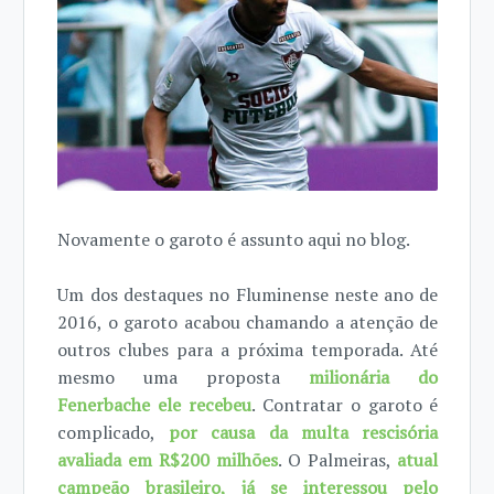
Novamente o garoto é assunto aqui no blog.
Um dos destaques no Fluminense neste ano de
2016, o garoto acabou chamando a atenção de
outros clubes para a próxima temporada. Até
mesmo uma proposta
milionária do
Fenerbache ele recebeu
. Contratar o garoto é
complicado,
por causa da multa rescisória
avaliada em R$200 milhões
. O Palmeiras,
atual
campeão brasileiro, já se interessou pelo