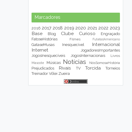
Marcadores
2017
2018
2019
2020
2021
2022
2023
2016
Base
Clube
Curioso
Blog
Engraçado
FatoseHistórias
Filmes
FutebolAmericano
Internacional
GataseMusas
Inesquecível
Internet
JogadoresImportantes
JogosInesquecíveis
JogosInternacionais
Livros
Notícias
Músicas
NósSomosaHistória
Mascote
Rivais
Torcida
Prejudicados
TV
Torneios
Treinador
Vôlei
Zueira