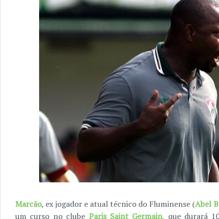
Marcão
, ex jogador e atual técnico do Fluminense (
Abel B
um curso no clube
Paris Saint Germain
,
que durará 10