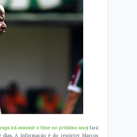
raga irá assumir o time no próximo ano
) fará
 dias. A informação é do repórter Marcos