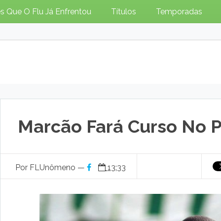
s Que O Flu Já Enfrentou
Títulos
Temporadas
Marcão Fará Curso No P
Por FLUnômeno —
13:33