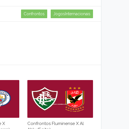
Confrontos
JogosInternacionais
e X
Confrontos Fluminense X Al