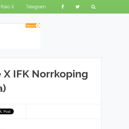
Raio X
Telegram
 X IFK Norrkoping
a)