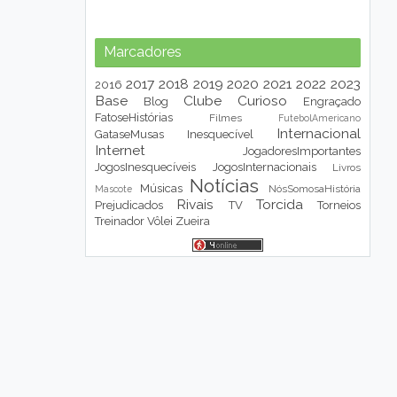
Marcadores
2017
2018
2019
2020
2021
2022
2023
2016
Base
Clube
Curioso
Blog
Engraçado
FatoseHistórias
Filmes
FutebolAmericano
Internacional
GataseMusas
Inesquecível
Internet
JogadoresImportantes
JogosInesquecíveis
JogosInternacionais
Livros
Notícias
Músicas
NósSomosaHistória
Mascote
Rivais
Torcida
Prejudicados
TV
Torneios
Treinador
Vôlei
Zueira