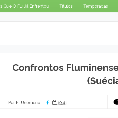
s Que O Flu Já Enfrentou
Títulos
Temporadas
Confrontos Fluminense
(Suéci
Por FLUnômeno —
10:41