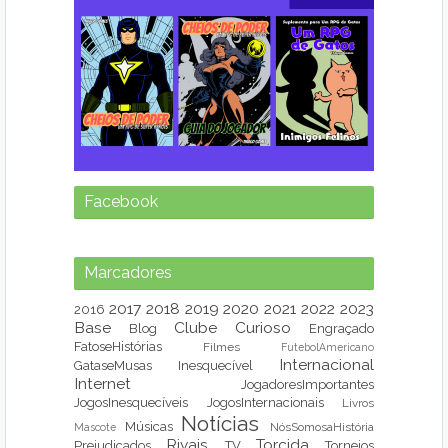
Facebook
Marcadores
2017
2018
2019
2020
2021
2022
2023
2016
Base
Clube
Curioso
Blog
Engraçado
FatoseHistórias
Filmes
FutebolAmericano
Internacional
GataseMusas
Inesquecível
Internet
JogadoresImportantes
JogosInesquecíveis
JogosInternacionais
Livros
Notícias
Músicas
NósSomosaHistória
Mascote
Rivais
Torcida
Prejudicados
TV
Torneios