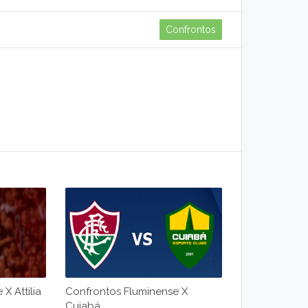
Confrontos
X Attilia
Confrontos Fluminense X
Cuiabá