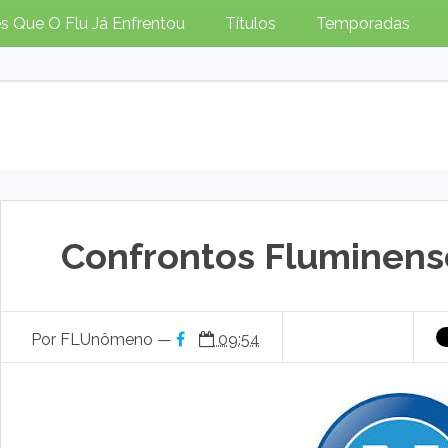
s Que O Flu Já Enfrentou
Títulos
Temporadas
Confrontos Fluminense 
Por FLUnômeno —
09:54