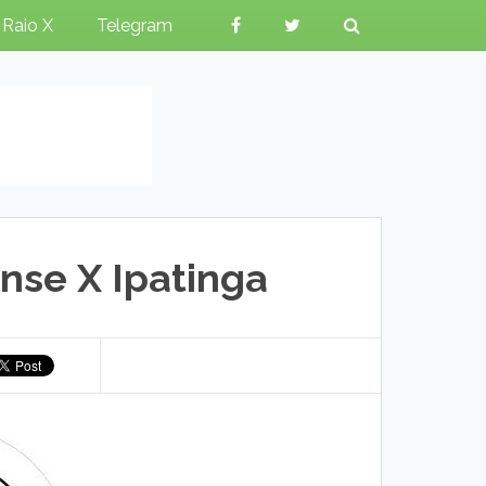
Raio X
Telegram
nse X Ipatinga