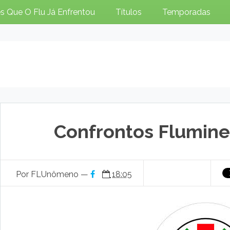
s Que O Flu Já Enfrentou
Títulos
Temporadas
Confrontos Flumine
Por FLUnômeno —
18:05