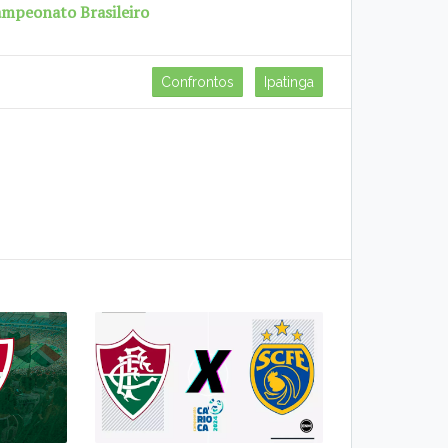
Campeonato Brasileiro
Confrontos
Ipatinga