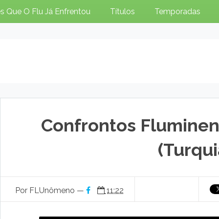
s Que O Flu Já Enfrentou
Títulos
Temporadas
Confrontos Fluminen
(Turqui
Por FLUnômeno —
11:22