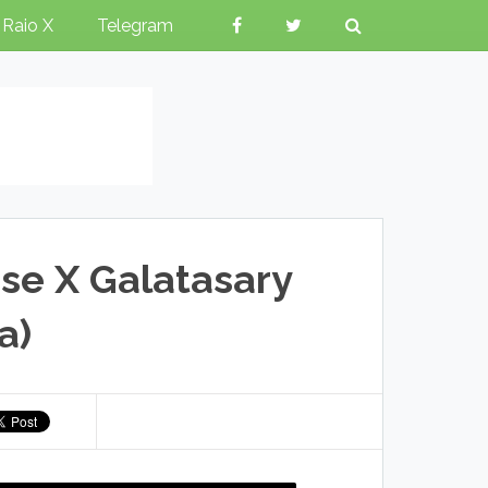
Raio X
Telegram
se X Galatasary
a)