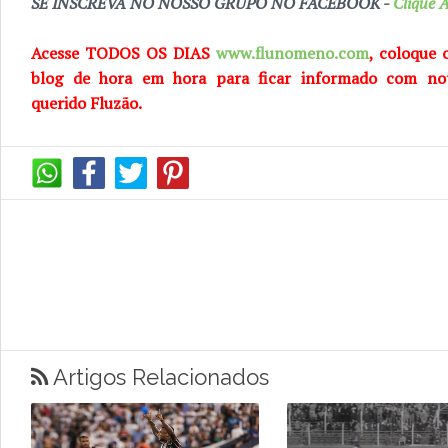
SE INSCREVA NO NOSSO GRUPO NO FACEBOOK -
Clique A
Acesse TODOS OS DIAS
www.flunomeno.com
, coloque 
blog de
hora em hora para ficar informado com no
querido
Fluzão.
Artigos Relacionados