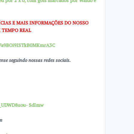
ceu por 2 x 0, com gols marcados por Waldo e
CIAS E MAIS INFORMAÇÕES DO NOSSO
 TEMPO REAL
29Va9BOi9ISTkB0MKmrA3C
se seguindo nossas redes sociais.
7X_UDWD8uou- SdImw
om