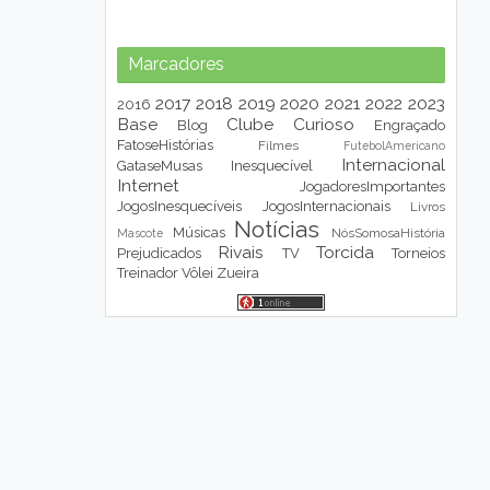
Marcadores
2017
2018
2019
2020
2021
2022
2023
2016
Base
Clube
Curioso
Blog
Engraçado
FatoseHistórias
Filmes
FutebolAmericano
Internacional
GataseMusas
Inesquecível
Internet
JogadoresImportantes
JogosInesquecíveis
JogosInternacionais
Livros
Notícias
Músicas
NósSomosaHistória
Mascote
Rivais
Torcida
Prejudicados
TV
Torneios
Treinador
Vôlei
Zueira