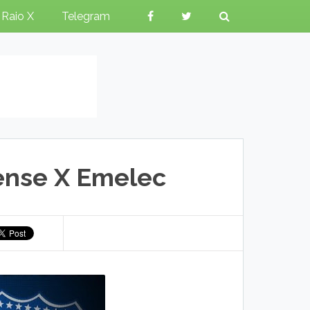
Raio X
Telegram
ense X Emelec