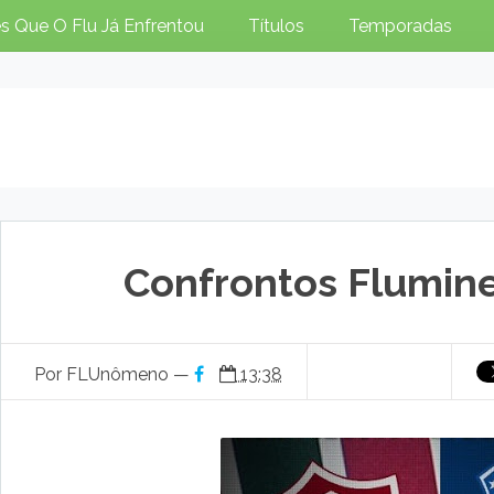
s Que O Flu Já Enfrentou
Títulos
Temporadas
Confrontos Flumin
Por FLUnômeno —
13:38