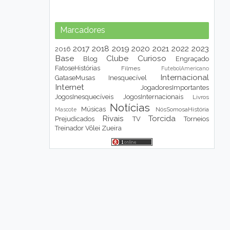
Marcadores
2017
2018
2019
2020
2021
2022
2023
2016
Base
Clube
Curioso
Blog
Engraçado
FatoseHistórias
Filmes
FutebolAmericano
Internacional
GataseMusas
Inesquecível
Internet
JogadoresImportantes
JogosInesquecíveis
JogosInternacionais
Livros
Notícias
Músicas
NósSomosaHistória
Mascote
Rivais
Torcida
Prejudicados
TV
Torneios
Treinador
Vôlei
Zueira