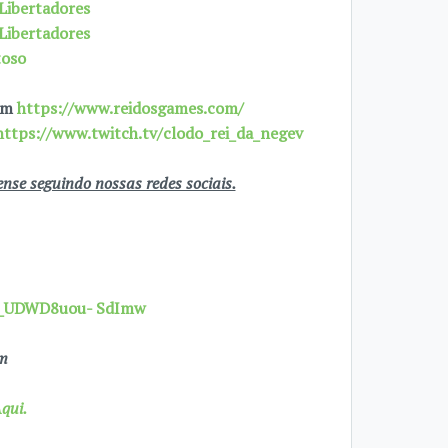
 Libertadores
 Libertadores
toso
 em
https://www.reidosgames.com/
https://www.twitch.tv/clodo_rei_da_negev
se seguindo nossas redes sociais.
7X_UDWD8uou- SdImw
om
qui.