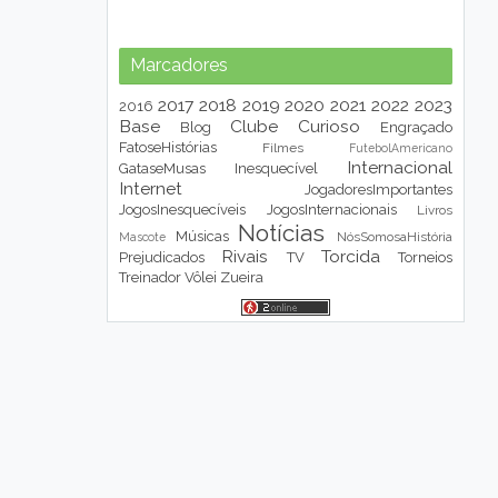
Marcadores
2017
2018
2019
2020
2021
2022
2023
2016
Base
Clube
Curioso
Blog
Engraçado
FatoseHistórias
Filmes
FutebolAmericano
Internacional
GataseMusas
Inesquecível
Internet
JogadoresImportantes
JogosInesquecíveis
JogosInternacionais
Livros
Notícias
Músicas
NósSomosaHistória
Mascote
Rivais
Torcida
Prejudicados
TV
Torneios
Treinador
Vôlei
Zueira