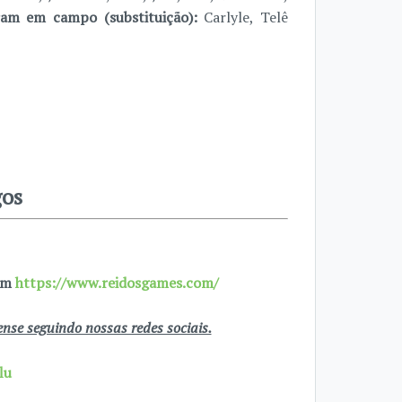
ram em campo (substituição):
Carlyle, Telê
gos
 em
https://www.reidosgames.com/
se seguindo nossas redes sociais.
lu