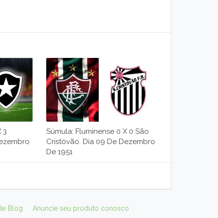
 3
Súmula: Fluminense 0 X 0 São
Dezembro
Cristóvão. Dia 09 De Dezembro
De 1951
de Blog
Anuncie seu produto conosco