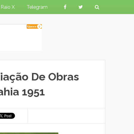
Raio X
Telegram
Viação De Obras
ahia 1951