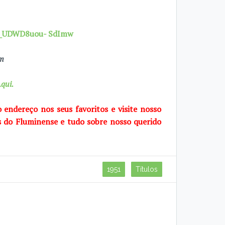
7X_UDWD8uou- SdImw
om
qui.
o endereço nos seus favoritos e visite
nosso
s do Fluminense e tudo sobre
nosso querido
1951
Títulos