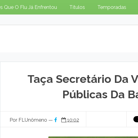
s Que O Flu Já Enfrentou
Títulos
Temporadas
Taça Secretário Da 
Públicas Da B
Por FLUnômeno —
10:02