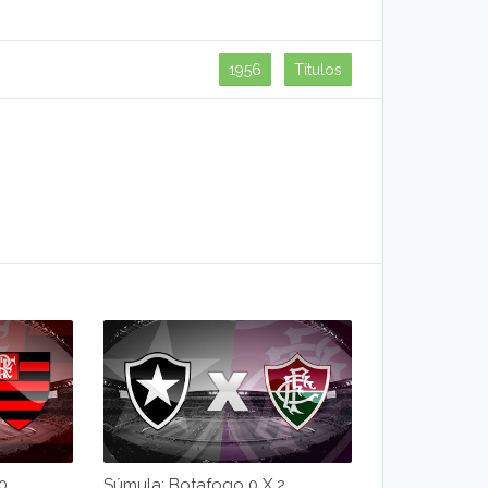
1956
Títulos
0
Súmula: Botafogo 0 X 2