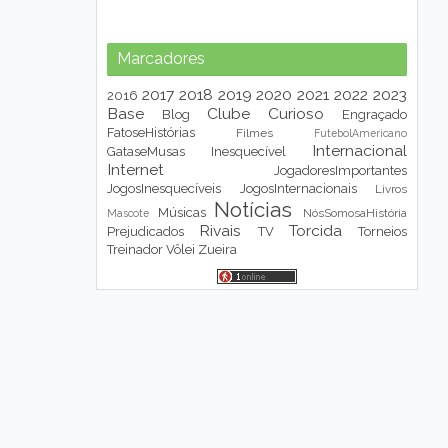
Marcadores
2017
2018
2019
2020
2021
2022
2023
2016
Base
Clube
Curioso
Blog
Engraçado
FatoseHistórias
Filmes
FutebolAmericano
Internacional
GataseMusas
Inesquecível
Internet
JogadoresImportantes
JogosInesquecíveis
JogosInternacionais
Livros
Notícias
Músicas
NósSomosaHistória
Mascote
Rivais
Torcida
Prejudicados
TV
Torneios
Treinador
Vôlei
Zueira