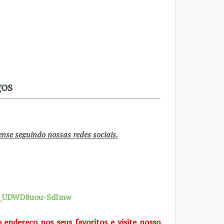
gos
se seguindo nossas redes sociais.
7X_UDWD8uou-SdImw
o endereço nos seus favoritos e visite nosso