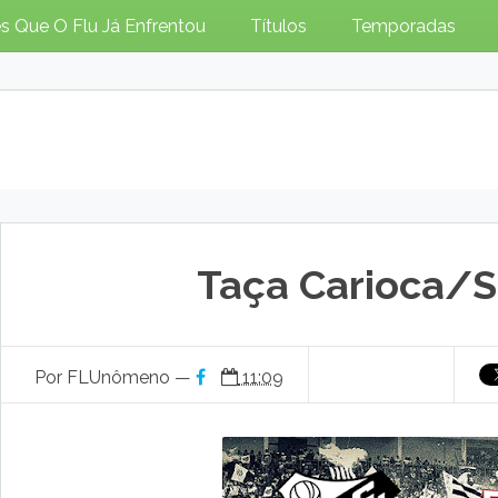
s Que O Flu Já Enfrentou
Títulos
Temporadas
Taça Carioca/
Por FLUnômeno —
11:09