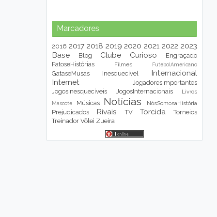
Marcadores
2017
2018
2019
2020
2021
2022
2023
2016
Base
Clube
Curioso
Blog
Engraçado
FatoseHistórias
Filmes
FutebolAmericano
Internacional
GataseMusas
Inesquecível
Internet
JogadoresImportantes
JogosInesquecíveis
JogosInternacionais
Livros
Notícias
Músicas
NósSomosaHistória
Mascote
Rivais
Torcida
Prejudicados
TV
Torneios
Treinador
Vôlei
Zueira