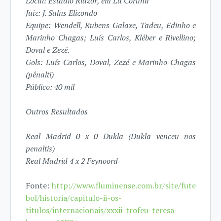
Local: Estádio Riazor, em La Coruña
Juiz: J. Salns Elizondo
Equipe: Wendell, Rubens Galaxe, Tadeu, Edinho e
Marinho Chagas; Luís Carlos, Kléber e Rivellino;
Doval e Zezé.
Gols: Luís Carlos, Doval, Zezé e Marinho Chagas
(pênalti)
Público: 40 mil
Outros Resultados
Real Madrid 0 x 0 Dukla (Dukla venceu nos
penaltis)
Real Madrid 4 x 2 Feynoord
Fonte:
http://www.fluminense.com.br/site/fute
bol/historia/capitulo-ii-os-
titulos/internacionais/xxxii-trofeu-teresa-