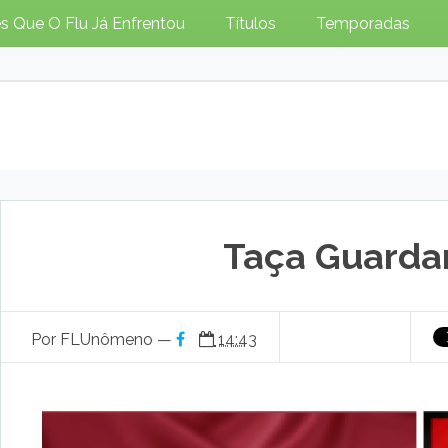
s Que O Flu Já Enfrentou
Títulos
Temporadas
Taça Guarda
Por FLUnômeno —
14:43