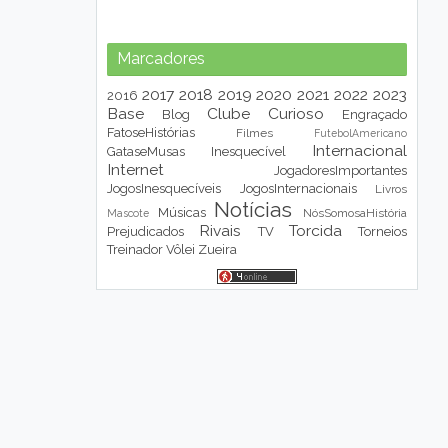
Marcadores
2017
2018
2019
2020
2021
2022
2023
2016
Base
Clube
Curioso
Blog
Engraçado
FatoseHistórias
Filmes
FutebolAmericano
Internacional
GataseMusas
Inesquecível
Internet
JogadoresImportantes
JogosInesquecíveis
JogosInternacionais
Livros
Notícias
Músicas
NósSomosaHistória
Mascote
Rivais
Torcida
Prejudicados
TV
Torneios
Treinador
Vôlei
Zueira